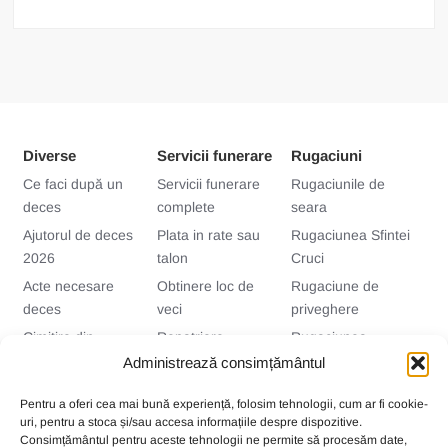
Diverse
Servicii funerare
Rugaciuni
Ce faci după un
Servicii funerare
Rugaciunile de
deces
complete
seara
Ajutorul de deces
Plata in rate sau
Rugaciunea Sfintei
2026
talon
Cruci
Acte necesare
Obtinere loc de
Rugaciune de
deces
veci
priveghere
Cimitire din
Repatriere
Rugaciunea
Bucuresti si Ilfov
decedati
vaduvei
Administrează consimțământul
Imbalsamarea
Priveghiul si stalpi
Pentru a oferi cea mai bună experiență, folosim tehnologii, cum ar fi cookie-
decedatilor
(cina)
uri, pentru a stoca și/sau accesa informațiile despre dispozitive.
Traditii funerare
Accesorii
Consimțământul pentru aceste tehnologii ne permite să procesăm date,