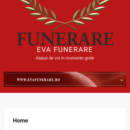
EVA FUNERARE
Alaturi de voi in momente grele
Home