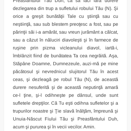
Preasfântului Tău Duh, ca să faci fără durere
dezlegarea din trup a sufletului robului Tău (N). Şi
orice a greşit bunătăţii Tale cu ştiinţă sau cu
neştiinţă, sau sub blestem preoţesc a fost, sau pe
părinţii săi i‑a amărât, sau vreun jurământ a călcat,
sau a căzut în năluciri diavoleşti şi în farmece de
ruşine prin pizma vicleanului diavol, iartă‑i,
îmblânzit fiind de bunătatea Ta cea negrăită. Aşa,
Stăpâne Doamne, Dumnezeule, auzi‑mă pe mine
păcătosul şi nevrednicul slujitorul Tău în acest
ceas, şi dezleagă pe robul Tău (N), de această
durere nesuferită şi de această neputinţă amară
ce‑l ţine, şi‑l odihneşte pe dânsul, unde sunt
sufletele drepţilor. Că Tu eşti odihna sufletelor şi a
trupurilor noastre şi Ţie slavă înălţăm, împreună şi
Unuia‑Născut Fiului Tău şi Preasfântului Duh,
acum şi pururea şi în vecii vecilor. Amin.