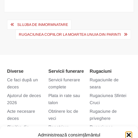
Navigare
SLUJBA DE INMORMNATARE
în
RUGACIUNEA COPIILOR LA MOARTEA UNUIA DIN PARINTI
articole
Diverse
Servicii funerare
Rugaciuni
Ce faci după un
Servicii funerare
Rugaciunile de
deces
complete
seara
Ajutorul de deces
Plata in rate sau
Rugaciunea Sfintei
2026
talon
Cruci
Acte necesare
Obtinere loc de
Rugaciune de
deces
veci
priveghere
Cimitire din
Repatriere
Rugaciunea
Bucuresti si Ilfov
decedati
vaduvei
Administrează consimțământul