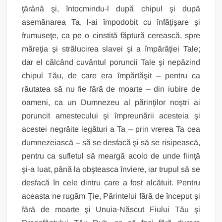
ţărână şi, întocmindu‑l după chipul şi după
asemănarea Ta, l‑ai împodobit cu înfăţişare şi
frumuseţe, ca pe o cinstită făptură cerească, spre
măreţia şi strălucirea slavei şi a împărăţiei Tale;
dar el călcând cuvântul poruncii Tale şi nepăzind
chipul Tău, de care era împărtăşit – pentru ca
răutatea să nu fie fără de moarte – din iubire de
oameni, ca un Dumnezeu al părinţilor noştri ai
poruncit amestecului şi împreunării acesteia şi
acestei negrăite legături a Ta – prin vrerea Ta cea
dumnezeiască – să se desfacă şi să se risipească,
pentru ca sufletul să meargă acolo de unde fiinţă
şi‑a luat, până la obşteasca înviere, iar trupul să se
desfacă în cele dintru care a fost alcătuit. Pentru
aceasta ne rugăm Ţie, Părintelui fără de început şi
fără de moarte şi Unuia‑Născut Fiului Tău şi