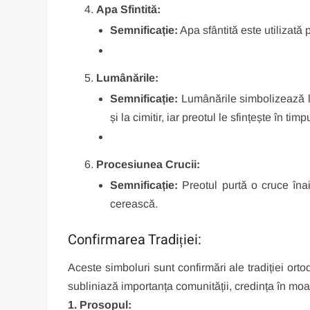
Apa Sfintită:
Semnificație:
Apa sfântită este utilizată 
Lumânările:
Semnificație:
Lumânările simbolizează lum
și la cimitir, iar preotul le sfințește în timp
Procesiunea Crucii:
Semnificație:
Preotul purtă o cruce înai
cerească.
Confirmarea Tradiției:
Aceste simboluri sunt confirmări ale tradiției or
subliniază importanța comunității, credința în moar
1. Prosopul: