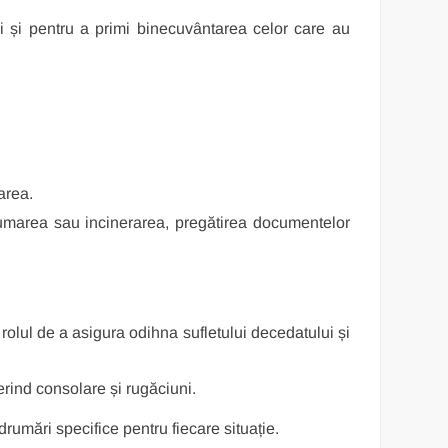
și pentru a primi binecuvântarea celor care au
area.
înhumarea sau incinerarea, pregătirea documentelor
rolul de a asigura odihna sufletului decedatului și
erind consolare și rugăciuni.
drumări specifice pentru fiecare situație.