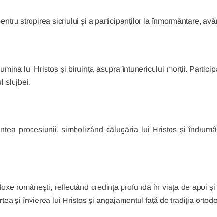
pentru stropirea sicriului și a participanților la înmormântare, avâ
ina lui Hristos și biruința asupra întunericului morții. Particip
ul slujbei.
ntea procesiunii, simbolizând călugăria lui Hristos și îndrumâ
todoxe românești, reflectând credința profundă în viața de apoi ș
tea și învierea lui Hristos și angajamentul față de tradiția orto