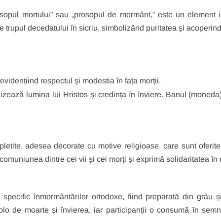
opul mortului” sau „prosopul de mormânt,” este un element imp
rupul decedatului în sicriu, simbolizând puritatea și acoperind t
vidențiind respectul și modestia în fața morții.
ează lumina lui Hristos și credința în înviere. Banul (moneda) 
letite, adesea decorate cu motive religioase, care sunt oferite ș
uniunea dintre cei vii și cei morți și exprimă solidaritatea în 
pecific înmormântărilor ortodoxe, fiind preparată din grâu ș
olo de moarte și învierea, iar participanții o consumă în sem