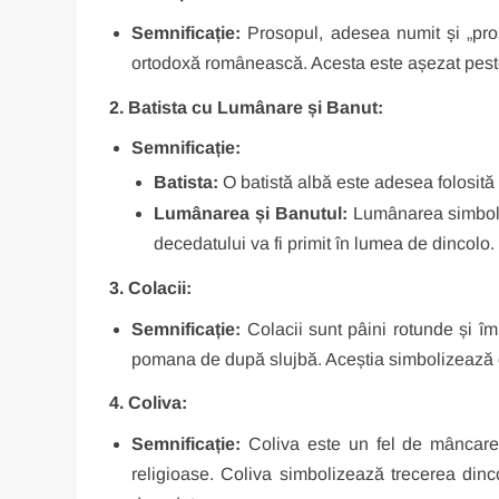
Semnificație:
Prosopul, adesea numit și „pros
ortodoxă românească. Acesta este așezat peste t
2. Batista cu Lumânare și Banut:
Semnificație:
Batista:
O batistă albă este adesea folosită e
Lumânarea și Banutul:
Lumânarea simboliz
decedatului va fi primit în lumea de dincolo.
3. Colacii:
Semnificație:
Colacii sunt pâini rotunde și împ
pomana de după slujbă. Aceștia simbolizează com
4. Coliva:
Semnificație:
Coliva este un fel de mâncare s
religioase. Coliva simbolizează trecerea dinc