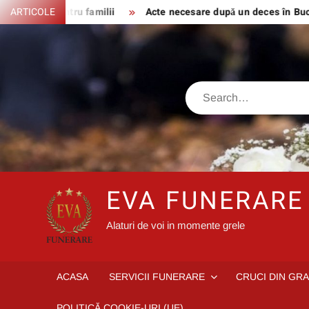
Skip
d pentru familii
ARTICOLE
Acte necesare după un deces în București și Il
to
content
Search
EVA FUNERARE
Alaturi de voi in momente grele
ACASA
SERVICII FUNERARE
CRUCI DIN GRA
POLITICĂ COOKIE-URI (UE)