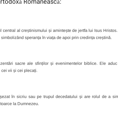
a Ortodoxă Românească:
central al creștinismului și amintește de jertfa lui Isus Hristos.
 simbolizând speranța în viața de apoi prin credința creștină.
entări sacre ale sfinților și evenimentelor biblice. Ele aduc î
ei vii și cei plecați.
zat în sicriu sau pe trupul decedatului și are rolul de a sim
 întoarce la Dumnezeu.