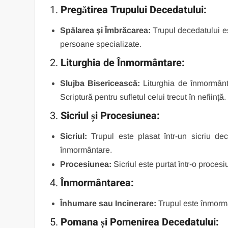
1.
Pregătirea Trupului Decedatului:
Spălarea și Îmbrăcarea:
Trupul decedatului es
persoane specializate.
2.
Liturghia de Înmormântare:
Slujba Bisericească:
Liturghia de înmormântare
Scriptură pentru sufletul celui trecut în neființă.
3.
Sicriul și Procesiunea:
Sicriul:
Trupul este plasat într-un sicriu dec
înmormântare.
Procesiunea:
Sicriul este purtat într-o procesiun
4.
Înmormântarea:
Înhumare sau Incinerare:
Trupul este înmormân
5.
Pomana și Pomenirea Decedatului: