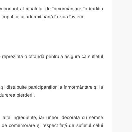
ortant al ritualului de înmormântare în tradiția
rupul celui adormit până în ziua învierii.
reprezintă o ofrandă pentru a asigura că sufletul
i distribuite participanților la înmormântare și la
durerea pierderii.
i alte ingrediente, iar uneori decorată cu semne
n de comemorare și respect față de sufletul celui