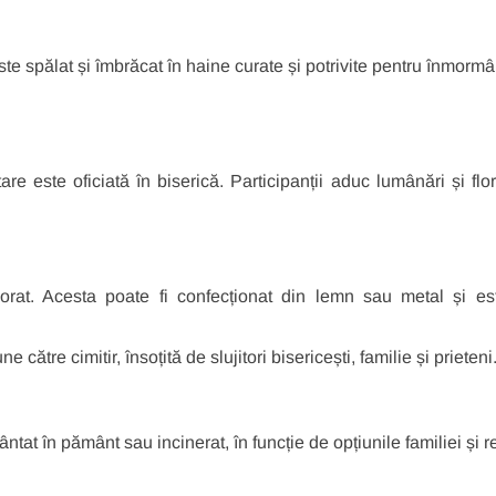
te spălat și îmbrăcat în haine curate și potrivite pentru înmormâ
 este oficiată în biserică. Participanții aduc lumânări și flori.
orat. Acesta poate fi confecționat din lemn sau metal și est
e către cimitir, însoțită de slujitori bisericești, familie și prieteni
tat în pământ sau incinerat, în funcție de opțiunile familiei și re