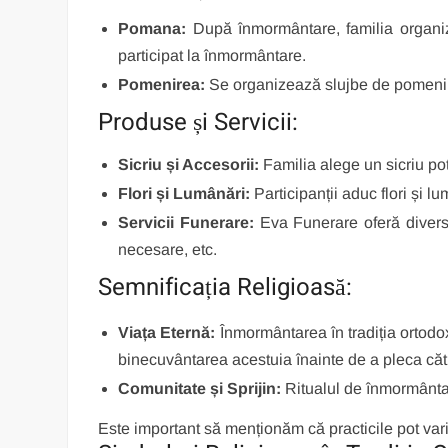
Pomana:
După înmormântare, familia organiz
participat la înmormântare.
Pomenirea:
Se organizează slujbe de pomenire l
Produse și Servicii:
Sicriu și Accesorii:
Familia alege un sicriu potr
Flori și Lumânări:
Participanții aduc flori și l
Servicii Funerare:
Eva Funerare oferă diverse 
necesare, etc.
Semnificația Religioasă:
Viața Eternă:
Înmormântarea în tradiția ortodox
binecuvântarea acestuia înainte de a pleca c
Comunitate și Sprijin:
Ritualul de înmormântar
Este important să menționăm că practicile pot varia 