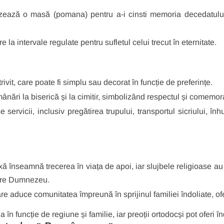
ează o masă (pomana) pentru a-i cinsti memoria decedatului 
a intervale regulate pentru sufletul celui trecut în eternitate.
ivit, care poate fi simplu sau decorat în funcție de preferințe.
umânări la biserică și la cimitir, simbolizând respectul și comemor
servicii, inclusiv pregătirea trupului, transportul sicriului, 
ă înseamnă trecerea în viața de apoi, iar slujbele religioase au 
ătre Dumnezeu.
e aduce comunitatea împreună în sprijinul familiei îndoliate, of
în funcție de regiune și familie, iar preoții ortodocși pot oferi în