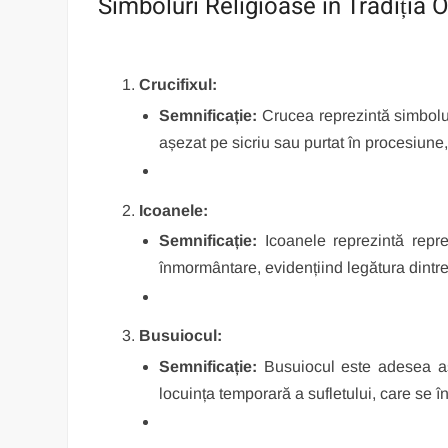
Simboluri Religioase în Tradiți
Crucifixul:
Semnificație:
Crucea reprezintă simbolul 
așezat pe sicriu sau purtat în procesiune,
Icoanele:
Semnificație:
Icoanele reprezintă reprez
înmormântare, evidențiind legătura dintre c
Busuiocul:
Semnificație:
Busuiocul este adesea așe
locuința temporară a sufletului, care se