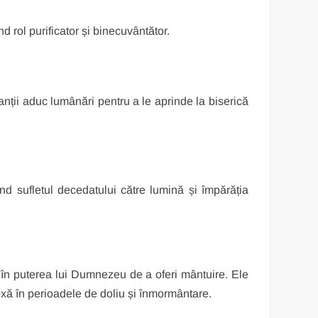
nd rol purificator și binecuvântător.
anții aduc lumânări pentru a le aprinde la biserică
nd sufletul decedatului către lumină și împărăția
i în puterea lui Dumnezeu de a oferi mântuire. Ele
doxă în perioadele de doliu și înmormântare.