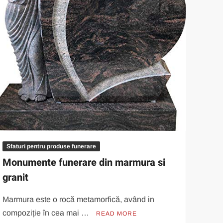
Sfaturi pentru produse funerare
Monumente funerare din marmura si
granit
Marmura este o rocă metamorfică, având in
compoziție în cea mai …
READ MORE