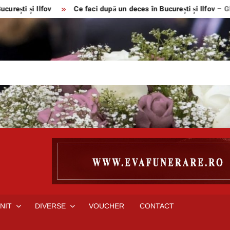
i Ilfov
Ce faci după un deces în București și Ilfov – Ghid com
NIT
DIVERSE
VOUCHER
CONTACT