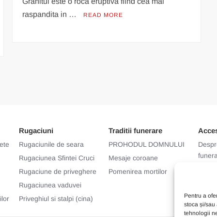
Granitul este o roca eruptiva fiind cea mai
raspandita in …
READ MORE
Rugaciuni
Traditii funerare
Acces
lete
Rugaciunile de seara
PROHODUL DOMNULUI
Despr
funer
Rugaciunea Sfintei Cruci
Mesaje coroane
Cum s
Rugaciune de priveghere
Pomenirea mortilor
Rugaciunea vaduvei
Pentru a ofe
lor
Priveghiul si stalpi (cina)
stoca și/sau
tehnologii n