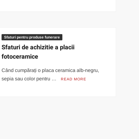
Sfaturi pentru produse funerare
Sfaturi de achizitie a placii
fotoceramice
Când cumpărați o placa ceramica alb-negru,
sepia sau color pentru …
READ MORE