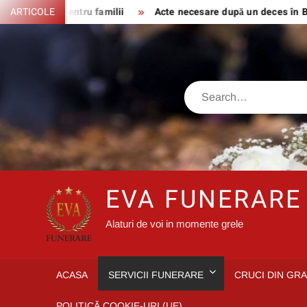
Skip
 Ghid pentru familii
ARTICOLE
Acte necesare după un deces în București ș
to
content
Search
EVA FUNERARE
Alaturi de voi in momente grele
ACASA
SERVICII FUNERARE
CRUCI DIN GRA
POLITICĂ COOKIE-URI (UE)