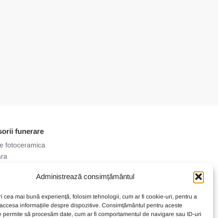
orii funerare
e fotoceramica
ara
e prepara coliva !
Administrează consimțământul
ri cea mai bună experiență, folosim tehnologii, cum ar fi cookie-uri, pentru a
 accesa informațiile despre dispozitive. Consimțământul pentru aceste
e permite să procesăm date, cum ar fi comportamentul de navigare sau ID-uri