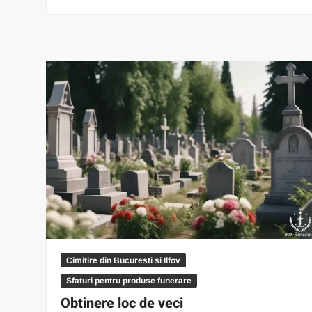
Cimitire din Bucuresti si Ilfov
Sfaturi pentru produse funerare
Obtinere loc de veci