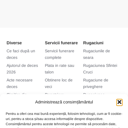
Diverse
Servicii funerare
Rugaciuni
Ce faci după un
Servicii funerare
Rugaciunile de
deces
complete
seara
Ajutorul de deces
Plata in rate sau
Rugaciunea Sfintei
2026
talon
Cruci
Acte necesare
Obtinere loc de
Rugaciune de
deces
veci
priveghere
Cimitire din
Repatriere
Rugaciunea
Bucuresti si Ilfov
decedati
vaduvei
Administrează consimțământul
Imbalsamarea
Priveghiul si stalpi
Pentru a oferi cea mai bună experiență, folosim tehnologii, cum ar fi cookie-
decedatilor
(cina)
uri, pentru a stoca și/sau accesa informațiile despre dispozitive.
Traditii funerare
Accesorii
Consimțământul pentru aceste tehnologii ne permite să procesăm date,