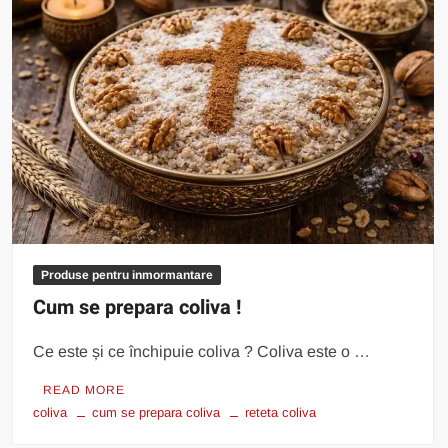
Produse pentru inmormantare
Cum se prepara coliva !
Ce este și ce închipuie coliva ? Coliva este o …
READ MORE
coliva
cum se prepara coliva
reteta coliva